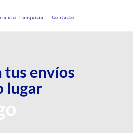
ro una franquicia
Contacto
 tus envíos
o lugar
go