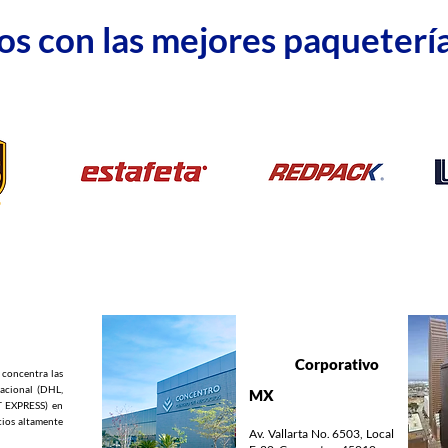
s con las mejores paquetería
🇲🇽
Corporativo
concentra las
nacional (DHL,
MX
 EXPRESS) en
icios altamente
Av. Vallarta No. 6503, Local