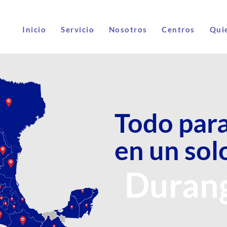
Inicio
Servicio
Nosotros
Centros
Quie
Todo para
en un sol
Duran